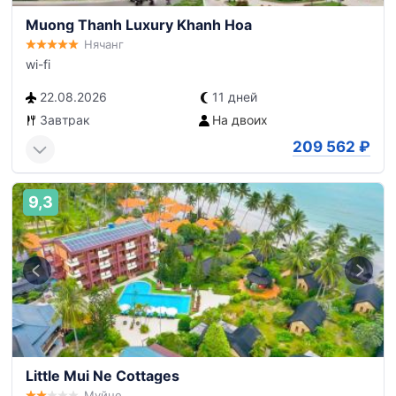
Muong Thanh Luxury Khanh Hoa
Нячанг
wi-fi
22.08.2026
11 дней
Завтрак
На двоих
209 562
₽
9,3
Little Mui Ne Cottages
Муйне