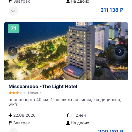
Завтрак
На двоих
211 138
₽
7,1
Missbamboo -The Light Hotel
Нячанг
от аэропорта 40 км, 1-ая пляжная линия, кондиционер,
wi-fi
22.08.2026
11 дней
Завтрак
На двоих
209 180
₽