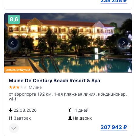
238 248
₽
8,6
Muine De Century Beach Resort & Spa
Муйне
от аэропорта 192 км, 1-ая пляжная линия, кондиционер,
wi-fi
22.08.2026
11 дней
Завтрак
На двоих
207 942
₽