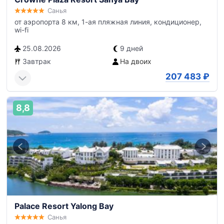
Санья
от аэропорта 8 км, 1-ая пляжная линия, кондиционер,
wi-fi
25.08.2026
9 дней
Завтрак
На двоих
207 483
₽
8,8
Palace Resort Yalong Bay
Санья