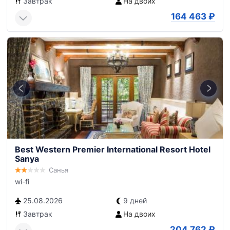
Завтрак
На двоих
164 463
₽
Best Western Premier International Resort Hotel
Sanya
Санья
wi-fi
25.08.2026
9 дней
Завтрак
На двоих
204 762
₽