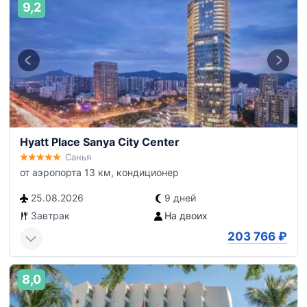
9,2
Hyatt Place Sanya City Center
Санья
от аэропорта 13 км, кондиционер
25.08.2026
9 дней
Завтрак
На двоих
203 766
₽
8,0