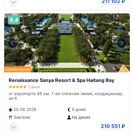
211 102
₽
8,4
Renaissance Sanya Resort & Spa Haitang Bay
Санья
от аэропорта 46 км, 1-ая пляжная линия, кондиционер,
wi-fi
25.08.2026
9 дней
Завтрак
На двоих
210 551
₽