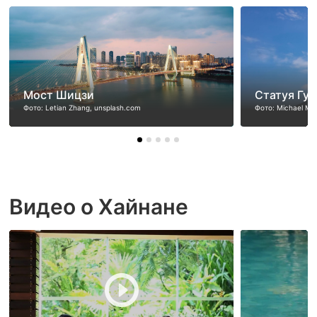
Мост Шицзи
Статуя Гуа
Фото: Letian Zhang, unsplash.com
Фото: Michael My
Видео о Хайнане