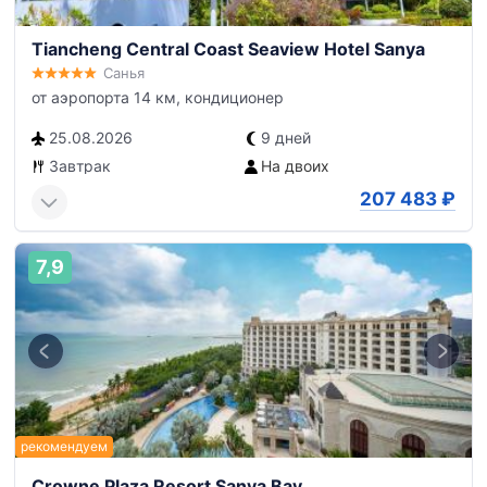
Tiancheng Central Coast Seaview Hotel Sanya
Санья
от аэропорта 14 км, кондиционер
25.08.2026
9 дней
Завтрак
На двоих
207 483
₽
7,9
Crowne Plaza Resort Sanya Bay